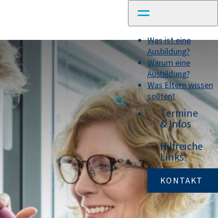
Was ist eine
Ausbildung?
Warum eine
Ausbildung?
Was Eltern wissen
sollten!
Termine
& Infos
Hilfreiche
Links
KONTAKT